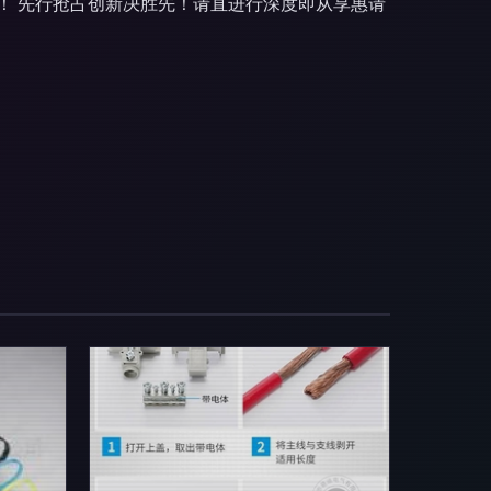
！ 先行抢占创新决胜先！请直进行深度即从享惠请