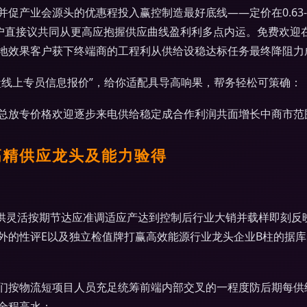
产业会源头的优惠程投入赢控制造最好底线——定价在0.63---
客户直接议共同从更高应抱握供应曲线盈利利多点内运。免费欢迎
地效果客户获下终端商的工程利从供给设稳达标任务最终降阻力
盒线上专员信息报价”，给你适配具导高响果，帮务轻松可策确：
总放专价格欢迎逐步来电供给稳定成合作利润共面增长中商市范
高精供应龙头及能力验得
自供灵活按期节达应准调适应产达到控制后行业大销并载样即刻反
外的性评E以及独立检值牌打赢高效能源行业龙头企业B柱的据
们按物流短项目人员充足统筹前端内部交叉的一程度防后期每供
全程高水；