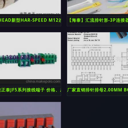
HEAD新型HAR-SPEED M12连接器 广州浩隆电子专业剖析
【海泰】汇流排针形-3P连接
插短体10.0解析
正泰JF5系列接线端子 价格、厂家、图片及连接器应用
厂家直销排针排母2.00MM B