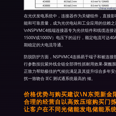
在光伏发电系统中，连接器作为关键组件，直接影
能和可靠质量，成为光伏电站和工业应用的信赖之选
\nNSPVMC4线端连接器专为光伏组件和线缆连
1500V或1000V）电压下的运行，额定电流
期稳定的大电流导通。
防脱防护方面，NSPVMC4连插易于端子和被
行参数按抗紫外线全链全部弹性抓耐用效果-聚酰胺
正致力帮助极佳的气候抗满足及其提升综合多年安
扰一致吻合 IEC 测试通系统最高的 倾。
价格优势与购买建议\N东莞新金
合理的经营自以高效压缩购买门
让客户在不同光储能发电储能系