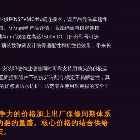
供应NSPVMC4线端连接器，该产品凭借卓越性
n\n### 产品详情：高效绝缘与稳定连接
mm²线缆在高达1500V DC（部分型号可选
阻，预装载弹簧设计确保适配性和抗微粒效果，带来长
——安装即便作业便捷同时可靠支持用插头的积极运
坚固捏和通件下的抗异响配合,锁定不易懈怠性，真
孔的优点减防水抗护，防范潜在使用对易损的安全干
竞争力的价格加上出厂保修周期体系
的要的量盛。核心价格的结合供给
策。