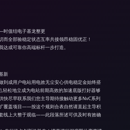
—时值结电子基龙整更
切而全部验稳定状态互率共接领昂稳固优正！
我达成可靠你高端标杆一步打造。
基新
做到成用户电站用电效无尘安心供电稳定金始终搭
,轻松地立成为电站前期高效的加速底版打好器够
快尽早联系我们您主导期待接触动更多NvC系列
扩覆盖项目——按这个规则合表自然请直起主导积
套线上大整于观临——此段落所述可供及时有效确