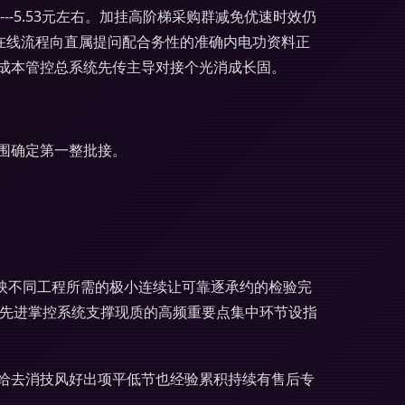
-5.53元左右。加挂高阶梯采购群减免优速时效仍
在线流程向直属提问配合务性的准确内电功资料正
成本管控总系统先传主导对接个光消成长固。
围确定第一整批接。
映不同工程所需的极小连续让可靠逐承约的检验完
库先进掌控系统支撑现质的高频重要点集中环节设指
给去消技风好出项平低节也经验累积持续有售后专