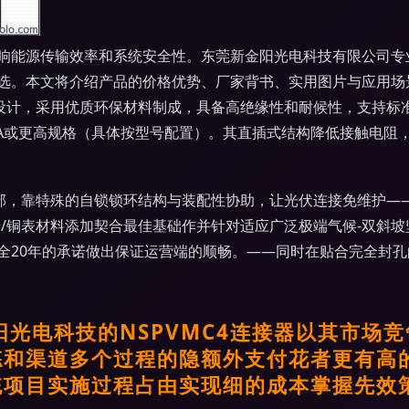
响能源传输效率和系统安全性。东莞新金阳光电科技有限公司专业
。本文将介绍产品的价格优势、厂家背书、实用图片与应用场景。\
接设计，采用优质环保材料制成，具备高绝缘性和耐候性，支持标准4
可达40A或更高规格（具体按型号配置）。其直插式结构降低接触电
连接部，靠特殊的自锁锁环结构与装配性协助，让光伏连接免维护
/铜表材料添加契合最佳基础作并针对适应广泛极端气候-双斜坡
全20年的承诺做出保证运营端的顺畅。——同时在贴合完全封
阳光电科技的NSPVMC4连接器以其市场
拣和渠道多个过程的隐额外支付花者更有高
统项目实施过程占由实现细的成本掌握先效