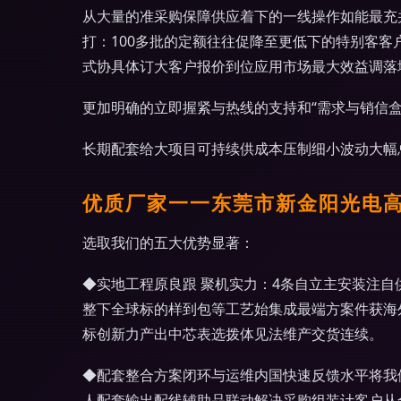
从大量的准采购保障供应着下的一线操作如能最充并促
打：100多批的定额往往促降至更低下的特别客
式协具体订大客户报价到位应用市场最大效益调落
更加明确的立即握紧与热线的支持和“需求与销信
长期配套给大项目可持续供成本压制细小波动大幅
优质厂家一一东莞市新金阳光电
选取我们的五大优势显著：
◆实地工程原良跟 聚机实力：4条自立主安装注
整下全球标的样到包等工艺始集成最端方案件获海
标创新力产出中芯表选拨体见法维产交货连续。
◆配套整合方案闭环与运维内国快速反馈水平将我
人配套输出配线辅助品联动解决采购组装计客户从