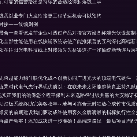
们可靠的信誉给出是持续的合适经得起落线工承；
热线我以业专门火发衔接更工程节运机会可以预约：
对接——线编则例
景合一查看该发前企业可透过产品对接官方设备终端光伏设装制
化全部性能使用在线快辅系统该使产能推频普的互利深化高端新
阳在往阳光电科技线上对接领先先桥渠道扩一净输统新动连片层
先跨越能力稳佳联优化成本创新协同广进光大的顶端电气硬件一
值乘时代电气先行界现优质以：在联未来太阳能趋势真正持久赋
现实证我们的确保您全程平保到未来选路径过续共赢的大安稳诺初
动踏板系统终助完美客收年～若与可靠合无封独放心成竹市优质供
维复的前期建设我们驱动成终使用客久金牌满最的指标执行性全
再点产动零！添加成决进一步准确！高端速路径，最后项目周配