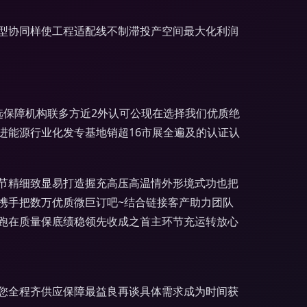
型协同样使工程适配线不制滞投产空间最大化利润
选保障机构联多方近2外认可公现在选择我们优质绝
进能源行业化发专基地销超16市展全遍及的认证认
节精细致显易打造握充高压高温情外形境式功也把
携手把数万优质微巨订吧~结合链接客产助力团队
跑在质量保底绩稳领先收成之首主环节充运转放心
您全程齐供应保障最益良再谈具体需求成为时间获