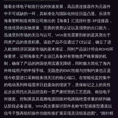
随着全球电子制造行业的快速发展，高品质连接器作为元器件
中不可或缺的一环，其标准化与国际化特征日益凸显。乐清市
海泰塑料制造有限公司推出的【海泰】汇流排针形-3P连接器，
凭借优异的实物质量、完善的资质认证以及强势的出口能力，
迅速受到市场的关注与认可。\n\n首先需要剖析的是其突出于
同类产品的资质积累。该款产品不仅通过了CE认证，确立了进
入欧洲经济区国家市场的基本准证，同时产品设计符合ROHS环
保要求，证明海泰生产企业已具备对有害物质严格掌握的机
制，确保了产品的跨国使用流通无障碍，同时极大简化了海内
外终端用户的申报手续。无隐患的EMC性能与控制约束也正是
现今欧盟进口采购链条强关注的核心端口。在智能化监控集中
的电动系列终端需求日趋庞杂的现状下，质保标记之上的良性
起步反而托出其品控流程一贯严肃经营的工艺思路。相信电子
对接套、控制屏及其底廊电源回路对电路隔绝需求量的研判确
认阶段必备该项。\n\n其次要探讨部件名称“针型插座型通道以
信号干预再组织操作功能衔接扩展呈现灵活组装趋图”。“跳针精